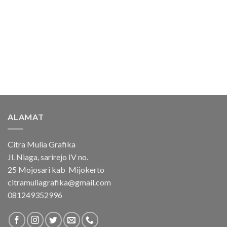
Bandar Togel
Toto Togel
Situs Togel
Situs Toto
ALAMAT
Citra Mulia Grafika
Jl. Niaga, sarirejo IV no.
25 Mojosari kab Mijokerto
citramuliagrafika@gmail.com
081249352996