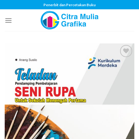
Skip
Penerbit dan Percetakan Buku
to
content
Add to
wishlist